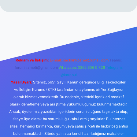
//www.betexper.xyz/
Reklam ve İletişim:
E-mail:
backlinkpaneli@gmail.com
Teams:
forumhizmeti@gmail.com
Whatsapp: 0262 606 0 726
Telegram:
@karabul
Yasal Uyarı:
Sitemiz, 5651 Sayılı Kanun gereğince Bilgi Teknolojileri
ve İletişim Kurumu (BTK) tarafından onaylanmış bir Yer Sağlayıcı
olarak hizmet vermektedir. Bu nedenle, sitedeki içerikleri proaktif
olarak denetleme veya araştırma yükümlülüğümüz bulunmamaktadır.
Ancak, üyelerimiz yazdıkları içeriklerin sorumluluğunu taşımakta olup,
siteye üye olarak bu sorumluluğu kabul etmiş sayılırlar. Bu internet
sitesi, herhangi bir marka, kurum veya şahıs şirketi ile hiçbir bağlantısı
bulunmamaktadır. Sitede yalnızca kendi hazırladığımız makaleler