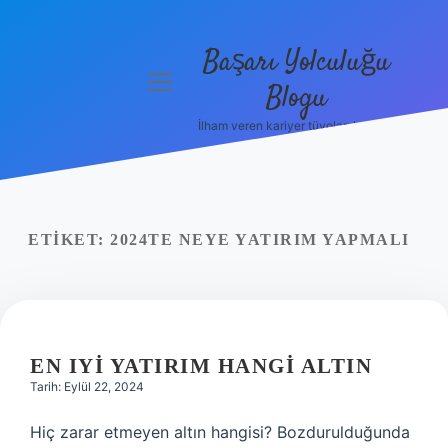
Başarı Yolculuğu
menüyü
Blogu
aç
İlham veren kariyer tüyoları burada!
Anasayfa
Gizlilik
Politikası
ETIKET:
2024TE NEYE YATIRIM YAPMALI
Yasal Uyarı
Hakkımızda
EN IYI YATIRIM HANGI ALTIN
Tarih: Eylül 22, 2024
Hiç zarar etmeyen altın hangisi? Bozdurulduğunda