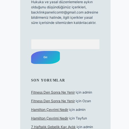
Hukuka ve yasal düzenlemelere aykırı
olduğunu düşündüğünüz içerikleri,
backlinkpanelicomtr@gmail.com
adresine
bildirmeniz halinde, ilgili içerikler yasal
süre içerisinde sitemizden kaldırılacaktır.
Arama
SON YORUMLAR
Fitness Den Sonra Ne Yenir
için
admin
Fitness Den Sonra Ne Yenir
için
Ozan
Hamilton Çevrimi Nedir
için
admin
Hamilton Çevrimi Nedir
için
Tayfun
7 Haftalık Gebelik Kaç Aylık
için
admin