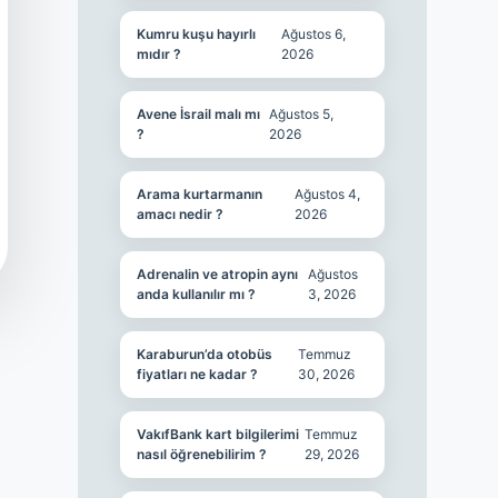
Kumru kuşu hayırlı
Ağustos 6,
mıdır ?
2026
Avene İsrail malı mı
Ağustos 5,
?
2026
Arama kurtarmanın
Ağustos 4,
amacı nedir ?
2026
Adrenalin ve atropin aynı
Ağustos
anda kullanılır mı ?
3, 2026
Karaburun’da otobüs
Temmuz
fiyatları ne kadar ?
30, 2026
VakıfBank kart bilgilerimi
Temmuz
nasıl öğrenebilirim ?
29, 2026