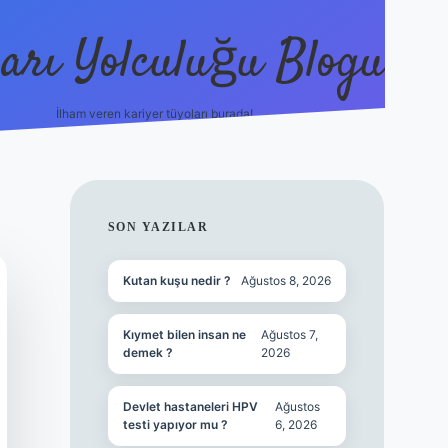
arı Yolculuğu Blogu
İlham veren kariyer tüyoları burada!
tulipbet giriş
https://www.bet
SIDEBAR
SON YAZILAR
Kutan kuşu nedir ?
Ağustos 8, 2026
Kıymet bilen insan ne
Ağustos 7,
demek ?
2026
Devlet hastaneleri HPV
Ağustos
testi yapıyor mu ?
6, 2026