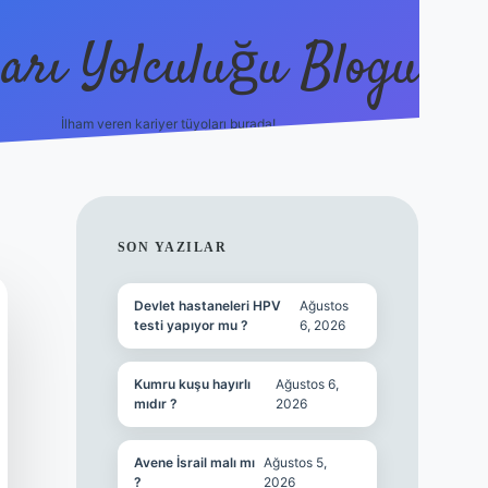
arı Yolculuğu Blogu
İlham veren kariyer tüyoları burada!
tulipbet giriş
https://www.be
SIDEBAR
SON YAZILAR
Devlet hastaneleri HPV
Ağustos
testi yapıyor mu ?
6, 2026
Kumru kuşu hayırlı
Ağustos 6,
mıdır ?
2026
Avene İsrail malı mı
Ağustos 5,
?
2026