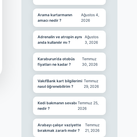
Arama kurtarmanın
Ağustos 4,
amacı nedir ?
2026
Adrenalin ve atropin aynı
Ağustos
anda kullanılır mı ?
3, 2026
Karaburun’da otobüs
Temmuz
fiyatları ne kadar ?
30, 2026
VakıfBank kart bilgilerimi
Temmuz
nasıl öğrenebilirim ?
29, 2026
Kedi bakmanın sevabı
Temmuz 25,
nedir ?
2026
Arabayı çalışır vaziyette
Temmuz
bırakmak zararlı mıdır ?
21, 2026