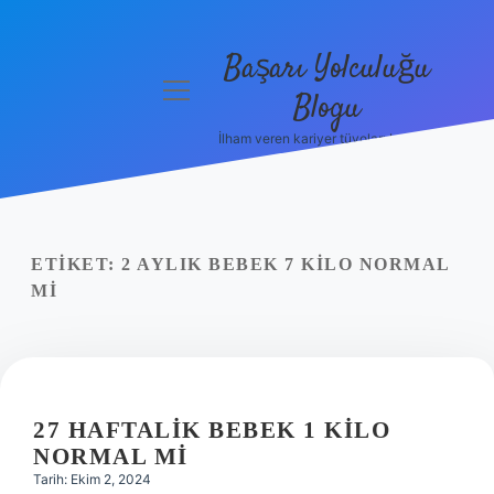
Başarı Yolculuğu
menüyü
Blogu
aç
İlham veren kariyer tüyoları burada!
Anasayfa
Gizlilik
Politikası
ETIKET:
2 AYLIK BEBEK 7 KILO NORMAL
Yasal Uyarı
MI
Hakkımızda
27 HAFTALIK BEBEK 1 KILO
NORMAL MI
Tarih: Ekim 2, 2024