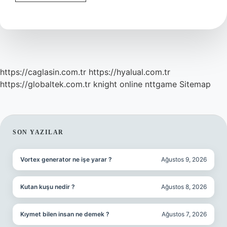
Haftalik
Bebek
1
Kilo
Normal
Mi
https://caglasin.com.tr
https://hyalual.com.tr
https://globaltek.com.tr
knight online
nttgame
Sitemap
SIDEBAR
SON YAZILAR
Vortex generator ne işe yarar ?
Ağustos 9, 2026
Kutan kuşu nedir ?
Ağustos 8, 2026
Kıymet bilen insan ne demek ?
Ağustos 7, 2026