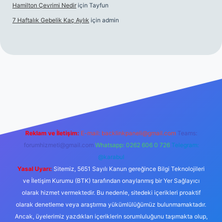
Hamilton Çevrimi Nedir
için
Tayfun
7 Haftalık Gebelik Kaç Aylık
için
admin
//www.betexper.xyz/
Reklam ve İletişim:
E-mail:
backlinkpaneli@gmail.com
Teams:
forumhizmeti@gmail.com
Whatsapp: 0262 606 0 726
Telegram:
@karabul
Yasal Uyarı:
Sitemiz, 5651 Sayılı Kanun gereğince Bilgi Teknolojileri
ve İletişim Kurumu (BTK) tarafından onaylanmış bir Yer Sağlayıcı
olarak hizmet vermektedir. Bu nedenle, sitedeki içerikleri proaktif
olarak denetleme veya araştırma yükümlülüğümüz bulunmamaktadır.
Ancak, üyelerimiz yazdıkları içeriklerin sorumluluğunu taşımakta olup,