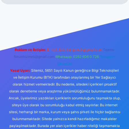
//www.betexper.xyz/
Reklam ve İletişim:
E-mail:
backlinkpaneli@gmail.com
Teams:
forumhizmeti@gmail.com
Whatsapp: 0262 606 0 726
Telegram:
@karabul
Yasal Uyarı:
Sitemiz, 5651 Sayılı Kanun gereğince Bilgi Teknolojileri
ve İletişim Kurumu (BTK) tarafından onaylanmış bir Yer Sağlayıcı
olarak hizmet vermektedir. Bu nedenle, sitedeki içerikleri proaktif
olarak denetleme veya araştırma yükümlülüğümüz bulunmamaktadır.
Ancak, üyelerimiz yazdıkları içeriklerin sorumluluğunu taşımakta olup,
siteye üye olarak bu sorumluluğu kabul etmiş sayılırlar. Bu internet
sitesi, herhangi bir marka, kurum veya şahıs şirketi ile hiçbir bağlantısı
bulunmamaktadır. Sitede yalnızca kendi hazırladığımız makaleler
paylaşılmaktadır. Burada yer alan içerikler haber niteliği taşımamakta