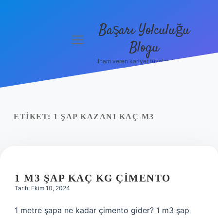
Başarı Yolculuğu
menüyü
Blogu
aç
İlham veren kariyer tüyoları burada!
Anasayfa
Gizlilik
Politikası
ETIKET:
1 ŞAP KAZANI KAÇ M3
Yasal Uyarı
Hakkımızda
1 M3 ŞAP KAÇ KG ÇIMENTO
Tarih: Ekim 10, 2024
1 metre şapa ne kadar çimento gider? 1 m3 şap