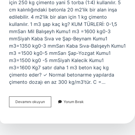
için 250 kg çimento yani 5 torba (1:4) kullanılır. 5
cm kalınlığındaki betonla 20 m2’lik bir alan inşa
edilebilir. 4 m2’lik bir alan için 1 kg çimento
kullanılır. 1 m3 şap kaç kg? KUM TÜRLERİ: 0-1,5
mmSarı Mil Balışeyh Kumu1 m3 =1600 kg0-3
mmSiyah Kaba Sıva ve Şap-Beynam Kumu1
m3=1350 kg0-3 mmSarı Kaba Sıva-Balışeyh Kumu1
m3 =1500 kg0-5 mmSarı Şap-Yozgat Kumu1
m3=1500 kg0 -5 mmSiyah Kalecik Kumu1
m3=1600 Kg7 satır daha 1 m3 beton kaç kg
çimento eder? ✓ Normal betonarme yapılarda
çimento dozajı en az 300 kg/m3’tür. C =…
1
Devamını okuyun
Yorum Bırak
M3
Şap
Kaç
Kg
Çimento