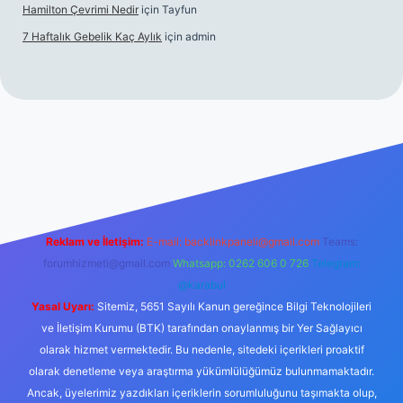
Hamilton Çevrimi Nedir
için
Tayfun
7 Haftalık Gebelik Kaç Aylık
için
admin
//www.betexper.xyz/
Reklam ve İletişim:
E-mail:
backlinkpaneli@gmail.com
Teams:
forumhizmeti@gmail.com
Whatsapp: 0262 606 0 726
Telegram:
@karabul
Yasal Uyarı:
Sitemiz, 5651 Sayılı Kanun gereğince Bilgi Teknolojileri
ve İletişim Kurumu (BTK) tarafından onaylanmış bir Yer Sağlayıcı
olarak hizmet vermektedir. Bu nedenle, sitedeki içerikleri proaktif
olarak denetleme veya araştırma yükümlülüğümüz bulunmamaktadır.
Ancak, üyelerimiz yazdıkları içeriklerin sorumluluğunu taşımakta olup,