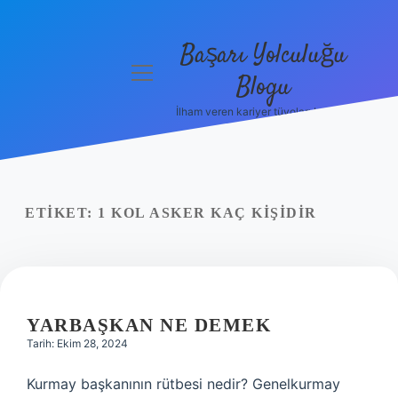
Başarı Yolculuğu
menüyü
Blogu
aç
İlham veren kariyer tüyoları burada!
Anasayfa
Gizlilik
Politikası
ETIKET:
1 KOL ASKER KAÇ KIŞIDIR
Yasal Uyarı
Hakkımızda
YARBAŞKAN NE DEMEK
Tarih: Ekim 28, 2024
Kurmay başkanının rütbesi nedir? Genelkurmay