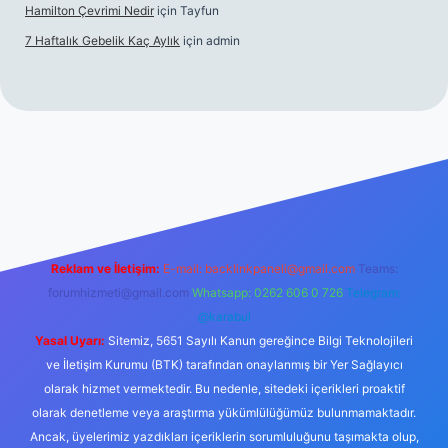
Hamilton Çevrimi Nedir
için
Tayfun
7 Haftalık Gebelik Kaç Aylık
için
admin
//www.betexper.xyz/
Reklam ve İletişim:
E-mail:
backlinkpaneli@gmail.com
Teams:
forumhizmeti@gmail.com
Whatsapp: 0262 606 0 726
Telegram:
@karabul
Yasal Uyarı:
Sitemiz, 5651 Sayılı Kanun gereğince Bilgi Teknolojileri
ve İletişim Kurumu (BTK) tarafından onaylanmış bir Yer Sağlayıcı
olarak hizmet vermektedir. Bu nedenle, sitedeki içerikleri proaktif
olarak denetleme veya araştırma yükümlülüğümüz bulunmamaktadır.
Ancak, üyelerimiz yazdıkları içeriklerin sorumluluğunu taşımakta olup,