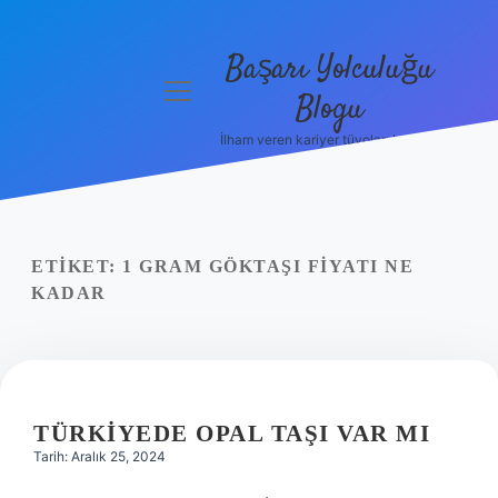
Başarı Yolculuğu
menüyü
Blogu
aç
İlham veren kariyer tüyoları burada!
Anasayfa
Gizlilik
Politikası
ETIKET:
1 GRAM GÖKTAŞI FIYATI NE
Yasal Uyarı
KADAR
Hakkımızda
TÜRKIYEDE OPAL TAŞI VAR MI
Tarih: Aralık 25, 2024